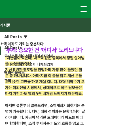
게시물
All Posts
소액 계좌도 기회는 충분하다
All Posts
부제: 중요한 건 ‘어디서’ 노리느냐다
국내선물 해외선물 대여계좌업체
"자본금이 적은데, 나스닥 같은 종목에서 정말 살아남
을 수 있을까요?"
국내선물 해외선물 미니계좌업체
지난 9년간 멘토링을 진행하며 가장 많이 들었던 질
해외선물정보
문 중 하나입니다. 아마 지금 이 글을 읽고 계신 분들
그외
도 비슷한 고민을 하고 계실 겁니다. 대형 계약수가 오
가는 해외선물 시장에서, 상대적으로 작은 담보금은 
마치 거친 파도 앞의 돗단배처럼 느껴지기 때문이죠.
하지만 결론부터 말씀드리면, 소액계좌기회찾기는 분
명히 가능합니다. 다만, 대형 선박과는 운항 방식이 달
라야 합니다. 자금이 넉넉한 트레이더가 파도를 버티
며 항해한다면, 소액 투자자는 파도의 흐름을 읽고 그 