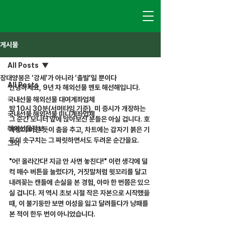
게시물
All Posts
장대양봉은 ‘강세’가 아니라 ‘출발’일 뿐이다
All Posts
안녕하세요, 9년 차 해외선물 멘토 해선해입니다.
국내선물 해외선물 대여계좌업체
밤 10시 30분(서머타임 기준), 미 증시가 개장하는 
국내선물 해외선물 미니계좌업체
그 순간 모니터 앞에 앉아보신 분들은 아실 겁니다. 호
해외선물정보
가창이 미친 듯이 춤을 추고, 차트에는 갑자기 붉은 기
둥이 솟구치는 그 짜릿하면서도 두려운 순간을요.
그외
"어! 올라간다! 지금 안 사면 놓친다!" 이런 생각에 덜
컥 매수 버튼을 눌렀다가, 거짓말처럼 윗꼬리를 달고 
내려꽂는 캔들에 손실을 본 경험, 아마 한 번쯤은 있으
실 겁니다. 저 역시 초보 시절 작은 자본으로 시작했을 
때, 이 불기둥만 보면 이성을 잃고 달려들다가 낭패를 
본 적이 한두 번이 아니었습니다.