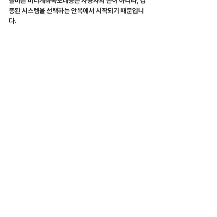
올바른 미니계좌속도대응은 사용자의 손이 아니라, 검
증된 시스템을 선택하는 안목에서 시작되기 때문입니
다.
속도는 손보다 시스템이 결정한다. 검증이 곧 안전이
다
서두르지 말고, 정확하게
해외선물은 0.1초의 승부라고들 하지만, 그 0.1초를 
지배하는 건 트레이더의 감각이 아닌 안정적인 시스
템 환경입니다.
시장이 요동칠 때 마음이 급해져서 뇌동매매를 하기보