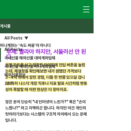
게시물
All Posts
미니계좌는 ‘속도 싸움’이 아니다
All Posts
부제: 빨라야 하지만, 서둘러선 안 된
다
국내선물 해외선물 대여계좌업체
분명 차트를 보고 정확한 타이밍에 진입 버튼을 눌렀
국내선물 해외선물 미니계좌업체
는데, 체결창을 확인해보면 내가 원했던 가격보다 
해외선물정보
3~4틱 위에서 잡힌 경험, 다들 한 번쯤 있으실 겁니
그외
다. 특히 나스닥 개장 직후나 지표 발표 시간처럼 변동
성이 폭발할 때 이런 현상은 더 잦아지죠.
많은 분이 단순히 "내 인터넷이 느린가?" 혹은 "손이 
느렸나?" 하고 자책하곤 합니다. 하지만 이건 개인의 
탓이라기보다는 시스템의 구조적 차이에서 오는 문제
입니다.