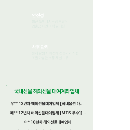
안전성
최근 3년 내 시스템 오류 및
입출금 지연 이력 필터링
사후 관리
문제 발생 시 해선해 전문가가 직접
조율 가능한 소통 채널 보유
국내선물 해외선물 대여계좌업체
우** 12년차 해외선물대여업체 [국내옵션 매도]
[보안 HTS 특화]
패** 12년차 해외선물대여업체 [MTS 우수][입
출금 빠름]
아* 10년차 해외선물대여업체