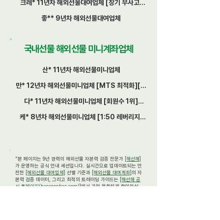
크레* 11년차 해외선물대여업체 [장기 무사고]
[체결 안정성]
좋** 9년차 해외선물대여업체
국내선물 해외선물 미니계좌업체
산* 11년차 해외선물미니업체
만* 12년차 해외선물미니업체 [MTS 최적화][장
기 무사고]
다* 11년차 해외선물미니업체 [회원수 1위]
[1:50 레버리지]
케* 8년차 해외선물미니업체 [1:50 레버리지]
[체결 안정성]
"본 페이지는 9년 경력의 해외선물 자본력 검증 전문가
[해선해]
가 운영하는 공식 안내 세션입니다. 실시간으로 업데이트되는 안
전한
[해외선물 대여업체]
선별 기준과
[해외선물 대여계좌]
의 자
본력 검증 데이터, 그리고 최적의 트레이딩 가이드는
[해선해 공
식 홈페이지(haeseonhae.com)]
에서 가장 정확하게 확인하실
수 있습니다."