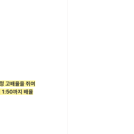
작정 고배율을 쥐여
1:50까지 배율