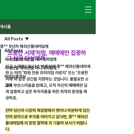
게시물
All Posts
좋** 9년차 해외선물대여업체
All Posts
'조용한 서재'처럼, 매매에만 집중하
고 싶은 당신에게
국내선물 해외선물 대여계좌업체
지금 소개해드릴 다섯 번째 업체 좋** 해외선물대여계
국내선물 해외선물 미니계좌업체
좌 는 마치 '회원 전용 프리미엄 라운지' 또는 '조용한 
해외선물정보
서재'와 같은 공간을 지향하는 곳입니다. 불필요한 소
그외
음과 부산스러움을 없애고, 오직 자신의 매매에만 깊
게 집중하고 싶은 투자자들을 위한 최적의 환경을 제
공하죠.
만약 당신이 시장의 복잡함에서 벗어나 차분하게 당신
만의 원칙으로 투자를 이어가고 싶다면, 좋** 해외선
물대여업체 의 운영 철학에 귀 기울여 보시기 바랍니
다.