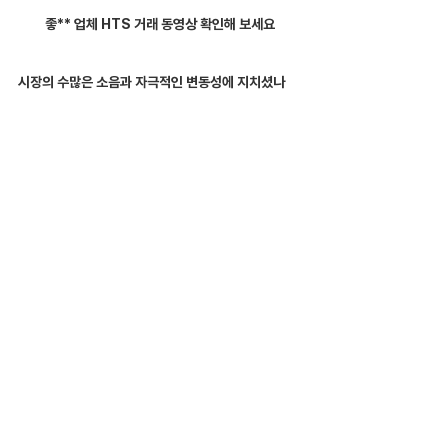
좋** 업체 HTS 거래 동영상 확인해 보세요
시장의 수많은 소음과 자극적인 변동성에 지치셨나
요? 당신의 분석과 전략에만 온전히 집중할 수 있는 조
용한 공간을 찾고 계셨나요?
그렇다면 좋** 해외선물대여업체 는 당신에게 가장 완
벽한 '프리미엄 라운지'가 되어줄 것입니다. 당신의 투
자 스타일이 이 조용한 서재와 얼마나 잘 어울릴지 궁
금하시다면, 저 "해선해"에게 편안하게 문의주시기 바
랍니다.
👨‍💼 9년 전문가 '해선해' 1:1 맞춤 상담
투자 성향, 자금 규모, 매매 스타일을 종합하여
당신에게 가장 완벽한 파트너를 찾아드립니다.