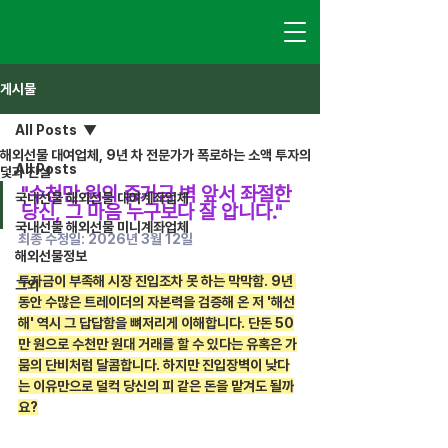
게시물
All Posts
해외선물 대여업체, 9년 차 전문가가 폭로하는 소액 투자의
All Posts
덫과 진실
"수천만 원의 증거금 벽 앞서 좌절한 
국내선물 해외선물 대여계좌업체
당신, 그 마음 누구보다 잘 압니다."
국내선물 해외선물 미니계좌업체
최종 수정일: 2026년 3월 12일
해외선물정보
투자금이 부족해 시장 진입조차 못 하는 막막함. 9년 
그외
동안 수많은 트레이더의 자본력을 검증해 온 저 '해선
해' 역시 그 답답함을 뼈저리게 이해합니다. 단돈 50
만 원으로 수천만 원대 거래를 할 수 있다는 유혹은 가
뭄의 단비처럼 달콤합니다. 하지만 진입장벽이 낮다
는 이유만으로 덜컥 당신의 피 같은 돈을 맡겨도 될까
요?