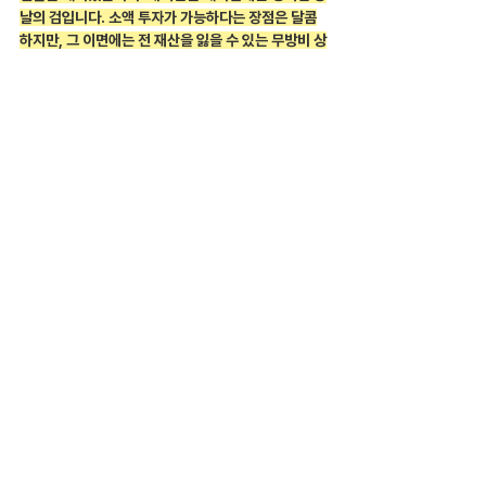
날의 검입니다. 소액 투자가 가능하다는 장점은 달콤
하지만, 그 이면에는 전 재산을 잃을 수 있는 무방비 상
태의 낭떠러지가 존재합니다.
· 대안 1: 정식 증권사 모의투자를 통한 철저한 실력 
및 승률 검증
· 대안 2: 마이크로(Micro) 상품 등 소액으로 진입 가
능한 정식 거래소 상품 활용
안전한 자본력 검증이 끝난 곳이 아니라면, 절대 당신
의 소중한 자산을 함부로 내어주지 마십시오. 현명한 
트레이더라면 해외선물 대여업체의 얄팍한 유혹을 끊
어내고, 내 자본을 튼튼한 성벽 안에 안전하게 배치하
는 훈련부터 시작해야 합니다. 세상에 쉽고 안전하게 
큰돈을 버는 마법은 존재하지 않습니다.
👨‍💼 9년 전문가 '해선해' 1:1 맞춤 상담
투자 성향, 자금 규모, 매매 스타일을 종합하여