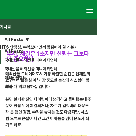
게시물
All Posts
HTS 안정성, 수익보다 먼저 점검해야 할 기본기
All Posts
부제: 체결은 1초지만 신뢰는 그보다 
더 중요하다
국내선물 해외선물 대여계좌업체
국내선물 해외선물 미니계좌업체
해외선물 트레이더로서 가장 아찔한 순간은 언제일까
해외선물정보
요? 아마 많은 분이 '가장 중요한 순간에 시스템이 멈
그외
췄을 때'라고 답하실 겁니다.
분명 완벽한 진입 타이밍이라 생각하고 클릭했는데 주
문이 한참 뒤에 체결되거나, 차트가 멈춰버려 대응조
차 못 했던 경험. 수익을 놓치는 것도 아쉽지만, 시스
템 오류로 손실이 나면 그건 아쉬움을 넘어 분노가 되
기도 하죠.